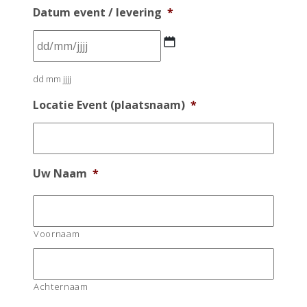
Datum event / levering
*
DD
dd mm jjjj
slash
MM
Locatie Event (plaatsnaam)
*
slash
JJJJ
Uw Naam
*
Voornaam
Achternaam