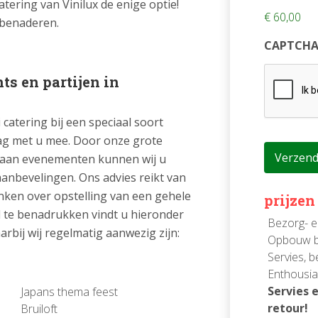
atering van Vinilux de enige optie!
€ 60,00
t benaderen.
CAPTCH
ts en partijen in
catering bij een speciaal soort
ag met u mee. Door onze grote
id aan evenementen kunnen wij u
anbevelingen. Ons advies reikt van
ken over opstelling van een gehele
prijzen
d te benadrukken vindt u hieronder
Bezorg- e
rbij wij regelmatig aanwezig zijn:
Opbouw b
Servies, b
Enthousia
Servies 
Japans thema feest
retour!
Bruiloft