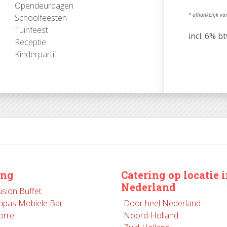
Opendeurdagen
* afhankelijk v
Schoolfeesten
Tuinfeest
incl. 6% b
Receptie
Kinderpartij
ing
Catering op locatie 
Nederland
usion Buffet
apas Mobiele Bar
Door heel Nederland
orrel
Noord-Holland