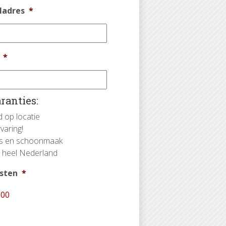
ladres
*
*
ranties:
d op locatie
varing!
ies en schoonmaak
n heel Nederland
osten
*