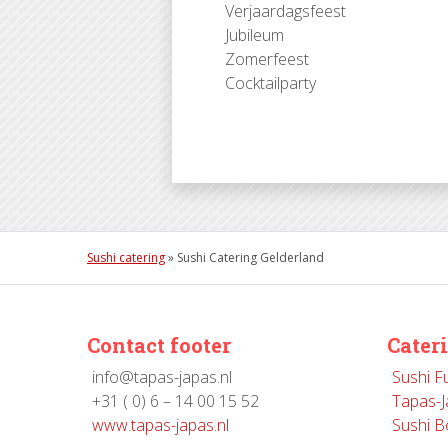
Verjaardagsfeest
Jubileum
Zomerfeest
Cocktailparty
Sushi catering
»
Sushi Catering Gelderland
Contact footer
Cater
info@tapas-japas.nl
Sushi F
+31 ( 0) 6 – 14 00 15 52
Tapas-J
www.tapas-japas.nl
Sushi B