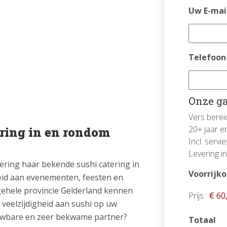
Uw E-mai
Telefoon
Onze ga
Vers berei
20+ jaar er
ering in en rondom
Incl. serv
Levering i
tering haar bekende sushi catering in
Voorrijk
heid aan evenementen, feesten en
 gehele provincie Gelderland kennen
Prijs:
 veelzijdigheid aan sushi op uw
wbare en zeer bekwame partner?
Totaal