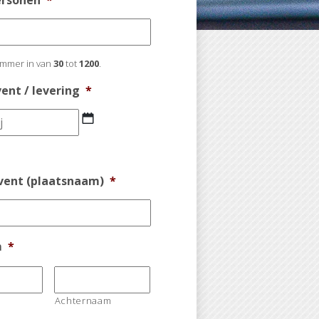
ersonen
*
mmer in van
30
tot
1200
.
ent / levering
*
DD
slash
MM
slash
Event (plaatsnaam)
*
JJJJ
m
*
Achternaam