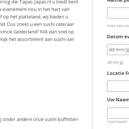
Aantal p
ering die Tapas-Japas.nl u biedt bent
uw evenement nou in het hart van
 op het platteland, wij bieden u
and. Dus zoekt u een sushi cateraar
Voer een nu
ovincie Gelderland? Klik dan snel op
Datum ev
ijk het assortiment aan sushi van
dd mm jjjj
Locatie 
Uw Naa
ij onder andere onze sushi buffetten
Voornaam