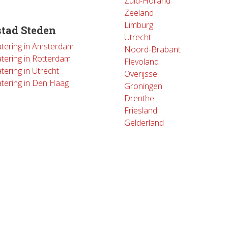
Zuid-Holland
Zeeland
Limburg
tad Steden
Utrecht
atering in Amsterdam
Noord-Brabant
atering in Rotterdam
Flevoland
tering in Utrecht
Overijssel
atering in Den Haag
Groningen
Drenthe
Friesland
Gelderland